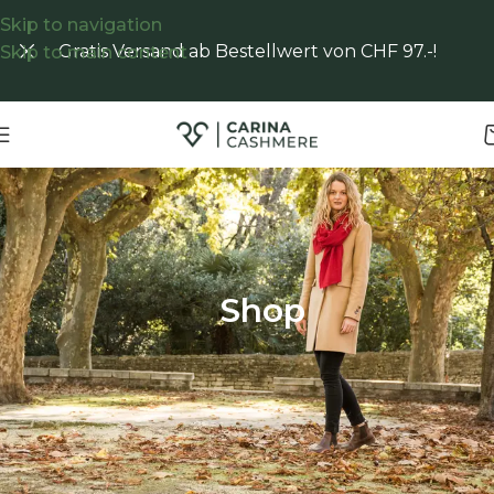
Skip to navigation
Gratis Versand ab Bestellwert von CHF 97.-!
Skip to main content
Start
/
Shop
Shop