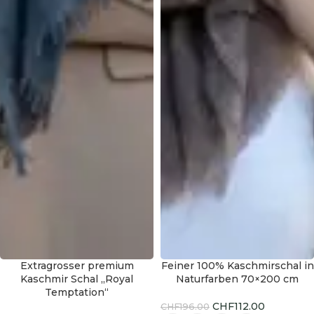
Extragrosser premium
Feiner 100% Kaschmirschal in
-43%
Kaschmir Schal „Royal
Naturfarben 70×200 cm
HOT
Temptation“
CHF
112.00
CHF
196.00