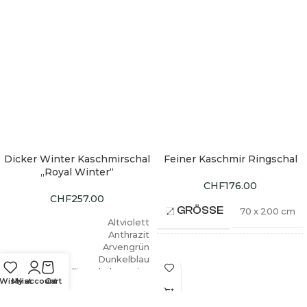
Dicker Winter Kaschmirschal
Feiner Kaschmir Ringschal
HOT
„Royal Winter“
CHF
176.00
CHF
257.00
GRÖSSE
70 x 200 cm
Altviolett
,
Anthrazit
,
Arvengrün
,
Dunkelblau
,
Eierschalenweiss
,
Grad A (1.
Wishlist
My account
Cart
Grünblau
,
Qualität)
FARBEN
Hellbraun
,
QUALITÄT