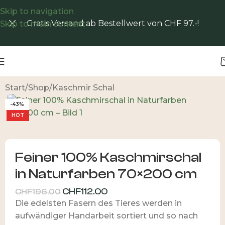
Skip to navigation
Gratis Versand ab Bestellwert von CHF 97.-!
Skip to main content
Start
/
Shop
/
Kaschmir Schal
-43%
HOT
Feiner 100% Kaschmirschal
in Naturfarben 70×200 cm
CHF
112.00
CHF
196.00
Die edelsten Fasern des Tieres werden in
aufwändiger Handarbeit sortiert und so nach