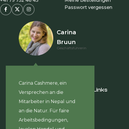
+41 79 752 46 45
Meine Bestellungen
Passwort vergessen
Carina
Bruun
Geschäftsführerin
Carina Cashmere, ein
Hilfreiche Links
Versprechen an die
Journal
Mitarbeiter in Nepal und
Hilfsprojekt
an die Natur. Für faire
Über uns
Kontakt
Arbeitsbedingungen,