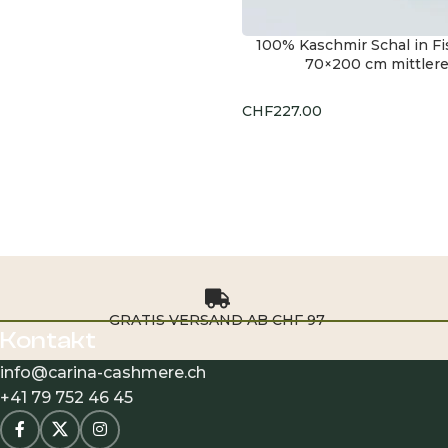
100% Kaschmir Schal in Fi
HOT
70×200 cm mittlere
CHF
227.00
Ausführung w
GRATIS VERSAND AB CHF 97
Kontakt
info@carina-cashmere.ch
+41 79 752 46 45