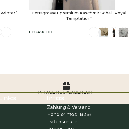
 Winter“
Extragrosser premium Kaschmir Schal „Royal
Temptation“
CHF
496.00
Ausführung wählen
14 TAGE RÜCKGABERECHT
 Links
Infos
Zahlung & Versand
Händlerinfos (B2B)
Datenschutz
Impressum