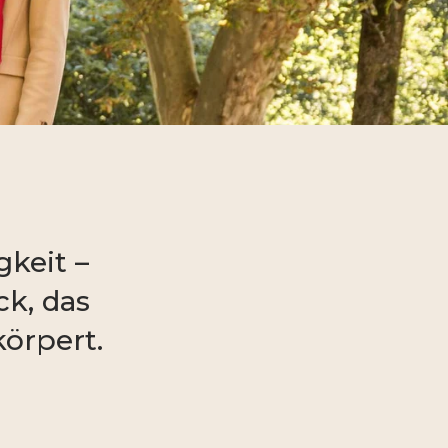
gkeit –
ck, das
örpert.