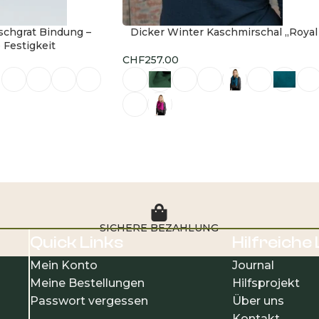
schgrat Bindung –
Dicker Winter Kaschmirschal „Royal
 Festigkeit
CHF
257.00
ählen
Ausführung wählen
SICHERE BEZAHLUNG
Quick Links
Hilfreiche
Mein Konto
Journal
Meine Bestellungen
Hilfsprojekt
Passwort vergessen
Über uns
Kontakt