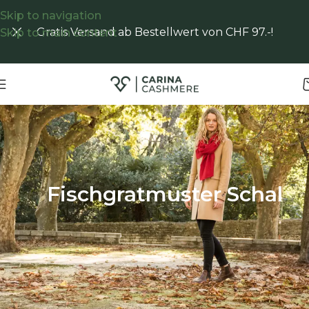
Skip to navigation
Gratis Versand ab Bestellwert von CHF 97.-!
Skip to main content
Start
/
Shop
/
Fischgratmuster Schal
Fischgratmuster Schal