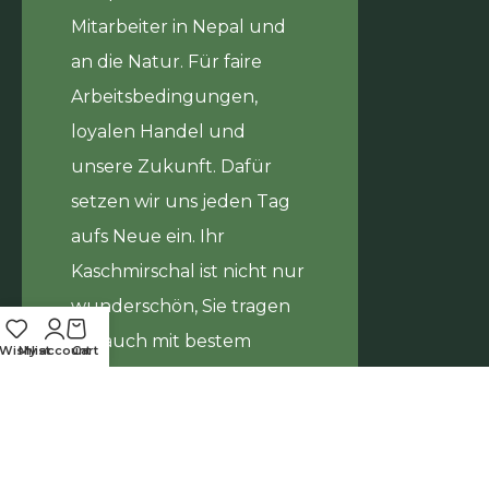
Journal
Mitarbeiter in Nepal und
Hilfsprojekt
an die Natur. Für faire
Über uns
Kontakt
Arbeitsbedingungen,
loyalen Handel und
unsere Zukunft. Dafür
setzen wir uns jeden Tag
aufs Neue ein. Ihr
Kaschmirschal ist nicht nur
wunderschön, Sie tragen
ihn auch mit bestem
Wishlist
My account
Cart
Gewissen. Viel Freude und
Infos
Namaste!
Zahlung & Versand
Händlerinfos (B2B)
Datenschutz