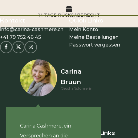
14 TAGE RÜCKGABERECHT
Kontakt
Quick Links
info@carina-cashmere.ch
Mein Konto
+41 79 752 46 45
Meine Bestellungen
Passwort vergessen
Carina
Bruun
Geschäftsführerin
Carina Cashmere, ein
Hilfreiche Links
Versprechen an die