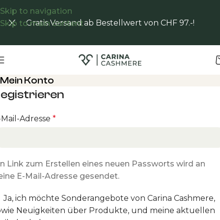
Skip to navigation
Gratis Versand ab Bestellwert von CHF 97.-!
Skip to main content
Mein Konto
egistrieren
-Mail-Adresse
*
in Link zum Erstellen eines neuen Passworts wird an
eine E-Mail-Adresse gesendet.
Ja, ich möchte Sonderangebote von Carina Cashmere,
owie Neuigkeiten über Produkte, und meine aktuellen