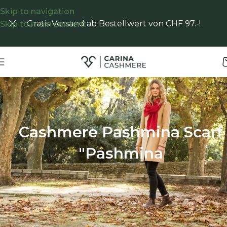
Skip to navigation
Gratis Versand ab Bestellwert von CHF 97.-!
Skip to main content
Start
/
Shop
/
Cashmere Pashmina Scarf "Pashmina
Cashmere Pashmina Scarf
"Pashmina