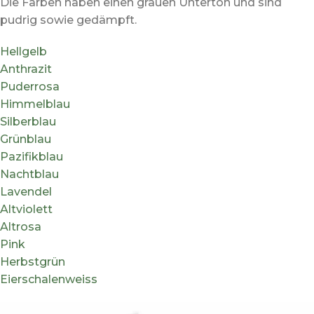
Die Farben haben einen grauen Unterton und sind
pudrig sowie gedämpft.
Hellgelb
Anthrazit
Puderrosa
Himmelblau
Silberblau
Grünblau
Pazifikblau
Nachtblau
Lavendel
Altviolett
Altrosa
Pink
Herbstgrün
Eierschalenweiss