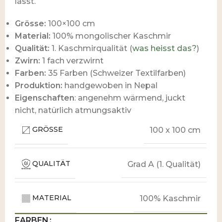
lässt.
Grösse:
100×100 cm
Material:
100% mongolischer Kaschmir
Qualität:
1. Kaschmirqualität (
was heisst das?
)
Zwirn:
1 fach verzwirnt
Farben:
35 Farben (Schweizer Textilfarben)
Produktion:
handgewoben in Nepal
Eigenschaften
: angenehm wärmend, juckt
nicht, natürlich atmungsaktiv
GRÖSSE
100 x 100 cm
QUALITÄT
Grad A (1. Qualität)
MATERIAL
100% Kaschmir
FARBEN