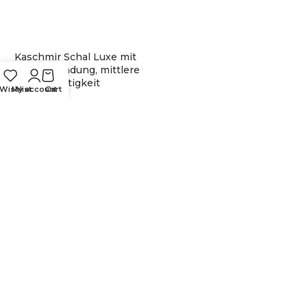
Kaschmir Schal Luxe mit
Diamantbindung, mittlere
Festigkeit
Wishlist
My account
Cart
CHF
97.00
Ausführung wählen