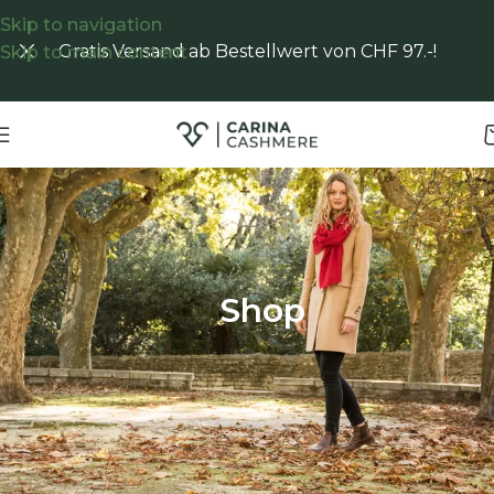
Skip to navigation
Gratis Versand ab Bestellwert von CHF 97.-!
Skip to main content
Start
/
Shop
Shop