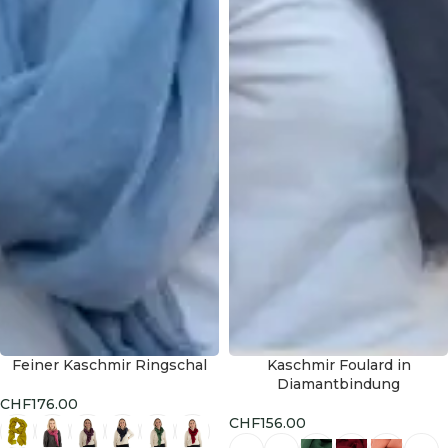
Feiner Kaschmir Ringschal
Kaschmir Foulard in
HOT
Diamantbindung
CHF
176.00
CHF
156.00