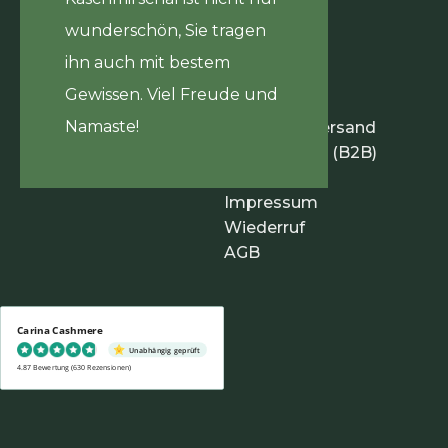
wunderschön, Sie tragen
ihn auch mit bestem
Gewissen. Viel Freude und
Infos
Namaste!
Zahlung & Versand
Händlerinfos (B2B)
Datenschutz
Impressum
Wiederruf
AGB
Carina Cashmere
Unabhängig geprüft
4.87 Bewertung
(630 Rezensionen)