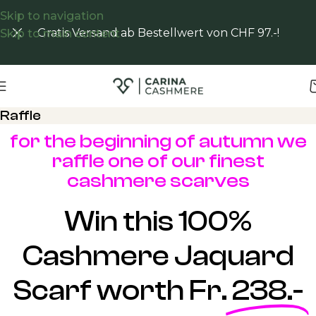
Skip to navigation
Gratis Versand ab Bestellwert von CHF 97.-!
Skip to main content
Raffle
for the beginning of autumn we
raffle one of our finest
cashmere scarves
Win this 100%
Cashmere Jaquard
Scarf worth Fr.
238.-