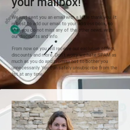
your mailbox!
We just sent you an email with a little thank you. It
is best to add our email to your address book, so
that you do not miss any of the other news, with
our discounts and info.
From now on you will receive our exclusive offers,
discounts and more. Don't worry we hate SPAM as
much as you do and promise not to bother you
unnecessarily. You can safely unsubscribe from the
list at any time.