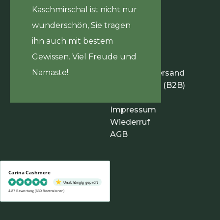
Kaschmirschal ist nicht nur
wunderschön, Sie tragen
ihn auch mit bestem
Gewissen. Viel Freude und
Infos
Namaste!
Zahlung & Versand
Händlerinfos (B2B)
Datenschutz
Impressum
Wiederruf
AGB
Carina Cashmere
Unabhängig geprüft
4.87 Bewertung
(630 Rezensionen)