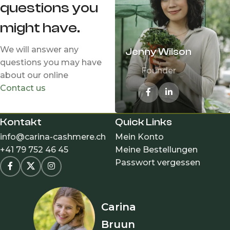
questions you
might have.
Darlene
We will answer any
Jenny Wilson
Robertson
questions you may have
Founder
Founder
about our online
Contact us
Kontakt
Quick Links
info@carina-cashmere.ch
Mein Konto
+41 79 752 46 45
Meine Bestellungen
Passwort vergessen
Carina
Bruun