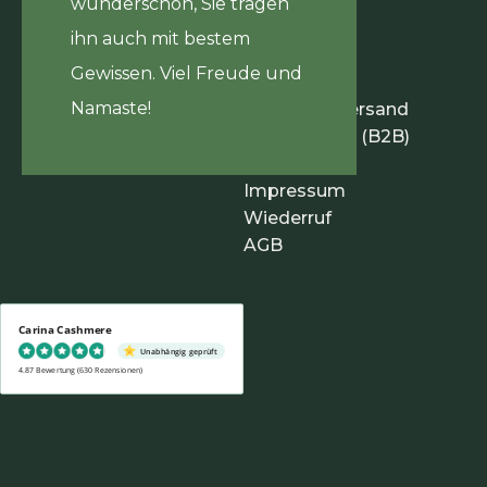
wunderschön, Sie tragen
ihn auch mit bestem
Gewissen. Viel Freude und
Infos
Namaste!
Zahlung & Versand
Händlerinfos (B2B)
Datenschutz
Impressum
Wiederruf
AGB
Carina Cashmere
Unabhängig geprüft
4.87 Bewertung
(630 Rezensionen)