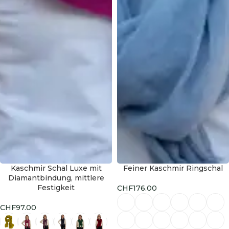
Kaschmir Schal Luxe mit
Feiner Kaschmir Ringschal
HOT
Diamantbindung, mittlere
Festigkeit
CHF
176.00
CHF
97.00