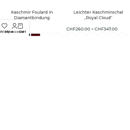
Kaschmir Foulard in
Leichter Kaschmirschal
-25%
Diamantbindung
„Royal Cloud“
CHF
156.00
CHF
260.00
–
CHF
347.00
Wishlist
My account
Cart
Ausführung wählen
Ausführung wählen
GRATIS VERSAND AB CHF 97