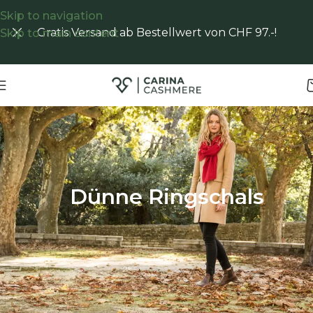
Skip to navigation
Gratis Versand ab Bestellwert von CHF 97.-!
Skip to main content
Start
/
Shop
/
Dünne Ringschals
Dünne Ringschals